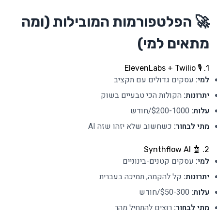
🚀 הפלטפורמות המובילות (ומה
מתאים למי)
1. 🎙️ ElevenLabs + Twilio
למי:
עסקים גדולים עם תקציב
יתרונות:
הקולות הכי טבעיים בשוק
עלות:
$200-1000/חודש
מתי לבחור:
כשחשוב שלא יזהו שזה AI
2. 🤖 Synthflow AI
למי:
עסקים קטנים-בינוניים
יתרונות:
קל להקמה, תמיכה בעברית
עלות:
$50-300/חודש
מתי לבחור:
רוצים להתחיל מהר