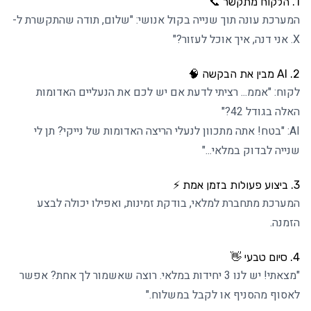
1. הלקוח מתקשר 📞
המערכת עונה תוך שנייה בקול אנושי: "שלום, תודה שהתקשרת ל-
X. אני דנה, איך אוכל לעזור?"
2. AI מבין את הבקשה 🧠
לקוח: "אממ... רציתי לדעת אם יש לכם את הנעליים האדומות
האלה בגודל 42?"
AI: "בטח! אתה מתכוון לנעלי הריצה האדומות של נייקי? תן לי
שנייה לבדוק במלאי..."
3. ביצוע פעולות בזמן אמת ⚡
המערכת מתחברת למלאי, בודקת זמינות, ואפילו יכולה לבצע
הזמנה.
4. סיום טבעי 👋
"מצאתי! יש לנו 3 יחידות במלאי. רוצה שאשמור לך אחת? אפשר
לאסוף מהסניף או לקבל במשלוח."