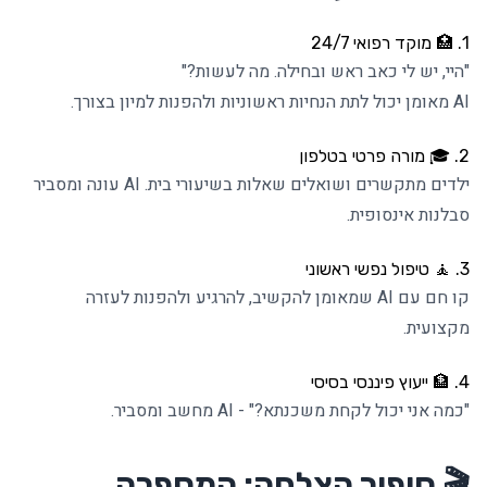
1. 🏥 מוקד רפואי 24/7
"היי, יש לי כאב ראש ובחילה. מה לעשות?"
AI מאומן יכול לתת הנחיות ראשוניות ולהפנות למיון בצורך.
2. 🎓 מורה פרטי בטלפון
ילדים מתקשרים ושואלים שאלות בשיעורי בית. AI עונה ומסביר
סבלנות אינסופית.
3. 🧘 טיפול נפשי ראשוני
קו חם עם AI שמאומן להקשיב, להרגיע ולהפנות לעזרה
מקצועית.
4. 🏦 ייעוץ פיננסי בסיסי
"כמה אני יכול לקחת משכנתא?" - AI מחשב ומסביר.
🎬 סיפור הצלחה: המספרה