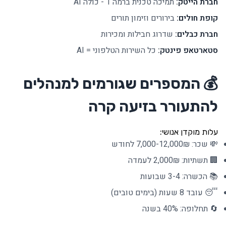
חברת הייטק:
תמיכה טכנית ברמה 1 - כולה AI
קופת חולים:
בירורים וזימון תורים
חברת כבלים:
שדרוג חבילות ומכירות
סטארטאפ פינטק:
כל השירות הטלפוני = AI
💰 המספרים שגורמים למנהלים
להתעורר בזיעה קרה
עלות מוקדן אנושי:
💸 שכר: 7,000-12,000₪ לחודש
🏢 תשתיות: 2,000₪ לעמדה
📚 הכשרה: 3-4 שבועות
😴 עובד 8 שעות (בימים טובים)
🔄 תחלופה: 40% בשנה