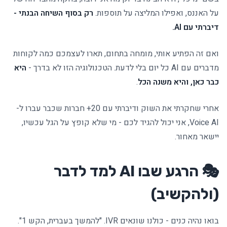
על האננס, ואפילו המליצה על תוספות.
רק בסוף השיחה הבנתי -
דיברתי עם AI.
ואם זה הפתיע אותי, מומחה בתחום, תארו לעצמכם כמה לקוחות
מדברים עם AI כל יום בלי לדעת. הטכנולוגיה הזו לא בדרך -
היא
כבר כאן, והיא משנה הכל
.
אחרי שחקרתי את השוק ודיברתי עם 20+ חברות שכבר עברו ל-
Voice AI, אני יכול להגיד לכם - מי שלא קופץ על הגל עכשיו,
יישאר מאחור.
🎭 הרגע שבו AI למד לדבר
(ולהקשיב)
בואו נהיה כנים - כולנו שונאים IVR. "להמשך בעברית, הקש 1".