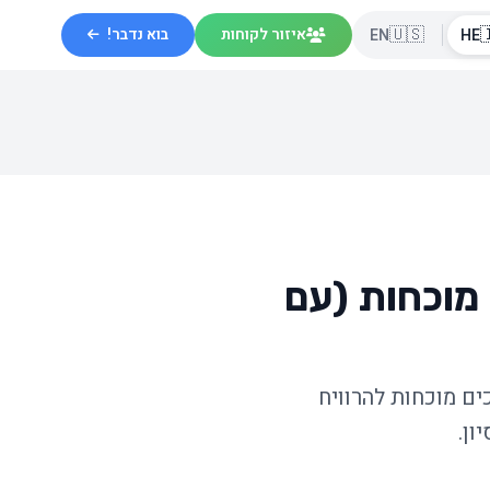
🇺🇸

בוא נדבר!
איזור לקוחות
EN
HE
איך להרוויח כסף עם AI ב-2025: 10
2025 זו השנה שבה AI הפסיק להיות באזז והפך למכונת כסף. גיליתי 10 דרכים 