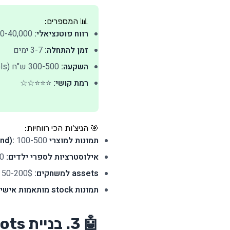
📊 המספרים:
רווח פוטנציאלי:
8,000-40,000 ש"ח/חודש
זמן להתחלה:
3-7 ימים
השקעה:
300-500 ש"ח (Midjourney + tools)
רמת קושי:
⭐⭐⭐☆☆
🎯 הניצ'ות הכי רווחיות:
תמונות למוצרי POD (Print on Demand):
100-500 ש"ח לעיצוב
אילוסטרציות לספרי ילדים:
2,000-5,000 ש"ח לפרויקט
assets למשחקים:
50-200$ לחבילה
תמונות stock מותאמות אישית:
🤖 3. בניית ChatBots מותאמים אישית - הביקוש מטורף