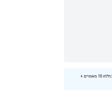
אל תמכרו "כתיבת מאמר ב-50 ש"ח". תמכרו "חבילת תוכן חודשית ב-3,000 ש"ח" שכוללת 10 מאמרים +