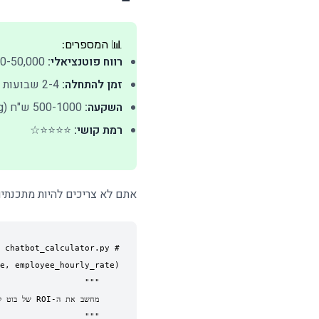
📊 המספרים:
רווח פוטנציאלי:
15,000-50,000 ש"ח/חודש
זמן להתחלה:
2-4 שבועות
השקעה:
500-1000 ש"ח (APIs + hosting)
רמת קושי:
⭐⭐⭐⭐☆
אתם לא צריכים להיות מתכנתים. עם כלים כמו Voiceflow, ManyChat או ot.com