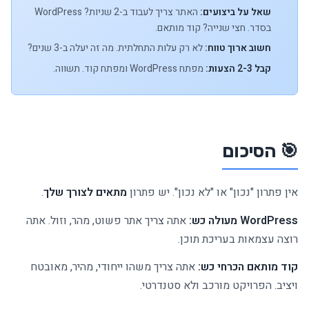
שאל על ביצועים:
האתר צריך לעבוד ב-2 שניות? WordPress
בסדר. חצי שנייה? קוד מותאם.
חשוב ארוך טווח:
לא רק עלות התחלתית. מה זה יעלה ב-3 שנים?
קבל 2-3 הצעות:
מפתח WordPress ומפתח קוד. תשווה.
🎯 הסיכום
אין פתרון "נכון" או "לא נכון". יש פתרון
מתאים לצורך שלך
.
WordPress מעולה כש:
אתה צריך אתר פשוט, מהר, וזול. אתה
רוצה עצמאות בעריכת תוכן.
קוד מותאם הכרחי כש:
אתה צריך משהו ייחודי, מהיר, מאובטח
ויציב. הפרויקט מורכב ולא סטנדרטי.