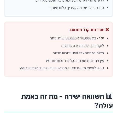
ללא תלות - לא תלוי בעדכונים של תוספים אחרים
קוד נקי - בדיוק מה שצריך, כלום מיותר
❌ חסרונות קוד מותאם:
יקר - בין 10,000 ל-50,000 ש״ח ויותר
לוקח זמן - לפחות 3-6 שבועות
תלות במפתח - כל שינוי דורש תכנות
אין פתרונות מוכנים - כל דבר נכתב מחדש
קשה למצוא מפתח טוב - רמת הכישורים חייבת להיות גבוהה
📊 השוואה ישירה - מה זה באמת
עולה?