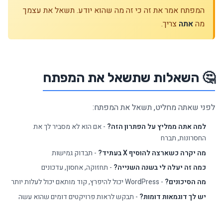
המפתח אמר את זה כי זה מה שהוא יודע. תשאל את עצמך
מה
אתה
צריך.
🤔 השאלות שתשאל את המפתח
לפני שאתה מחליט, תשאל את המפתח:
למה אתה ממליץ על הפתרון הזה?
- אם הוא לא מסביר לך את
החסרונות, תברח
מה יקרה כשארצה להוסיף X בעתיד?
- תבדוק גמישות
כמה זה יעלה לי בשנה השנייה?
- תחזוקה, אחסון, עדכונים
מה הסיכונים?
- WordPress יכול להיפרץ, קוד מותאם יכול לעלות יותר
יש לך דוגמאות דומות?
- תבקש לראות פרויקטים דומים שהוא עשה