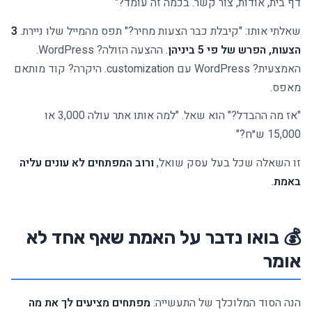
דף בית, אודות, צור קשר. בכמה זה עומד?"
שאלתי אותו: "קיבלת כבר הצעות מחיר?" תפס מהמייל שלו ניירת.
3
הצעות, הפרש של פי 5 ביניהן
. ההצעה הזולה? WordPress.
האמצעית? WordPress עם customization. היקרה? קוד מותאם
מאפס.
"אז מה ההבדל?" הוא שאל. "למה אותו אתר עולה 3,000 או
15,000 ש״ח?"
זו השאלה שכל בעל עסק שואל,
ורוב המפתחים לא עונים עליה
באמת
.
💰 בואו נדבר על האמת שאף אחד לא
אומר
הנה הסוד המלוכלך של התעשייה:
מפתחים מציעים לך את מה