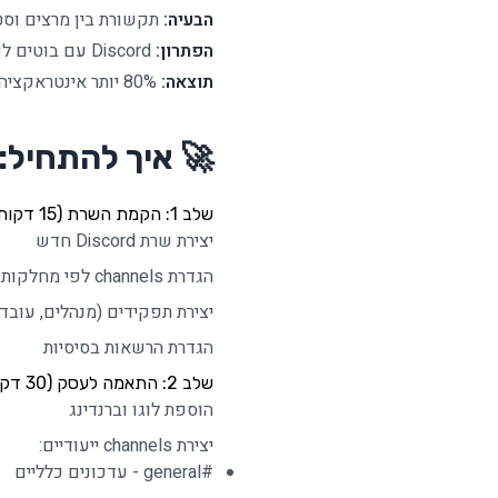
הבעיה:
תקשורת בין מרצים וסט
הפתרון:
Discord עם בוטים לשליחת מטלות וציונים
תוצאה:
80% יותר אינטראקציה עם סטודנטים
🚀 איך להתחיל: המדרי
שלב 1: הקמת השרת (15 דקות)
יצירת שרת Discord חדש
הגדרת channels לפי מחלקות/פרויקטים
יצירת תפקידים (מנהלים, עובדי
הגדרת הרשאות בסיסיות
שלב 2: התאמה לעסק (30 דקות)
הוספת לוגו וברנדינג
יצירת channels ייעודיים:
#general - עדכונים כלליים