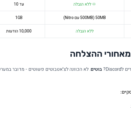
♾️ ללא הגבלה
עד 10
50MB (500MB עם Nitro)
1GB
ללא הגבלה
10,000 הודעות
 מאחורי ההצלחה
Disc?
בוטים
. לא הכוונה לצ'אטבוטים פשוטים - מדובר במער
קיים: