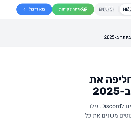
🇺🇸

בוא נדבר!
איזור לקוחות
EN
HE
Discord ל
בזמן שכולם משלמים אלפי דולרים לSlack ו-Teams, עסקים חכמים עוברים לDiscord. גילו
למה פלטפורמת הגי