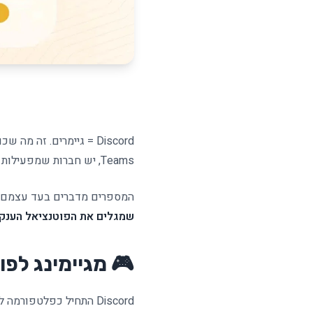
Teams, יש חברות שמפעילות את כל הפעילות העסקית שלהן על Discord -
המספרים מדברים בעד עצמם: מעל 150 מיליון משתמשים פעילים חודשיים, 19 מיליון שרתים 
שמגלים את הפוטנציאל הענק
🎮 מגיימינג לפורצ'יון 500: המ