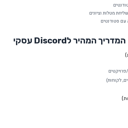
ודנטים
ך המהיר לDiscord עסקי
ם, לקוחות)