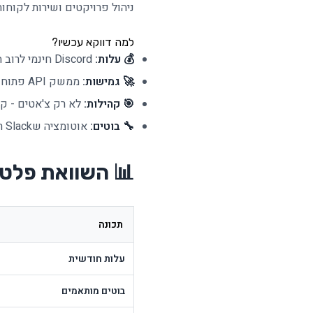
ניהול פרויקטים ושירות לקוחות
למה דווקא עכשיו?
💰 עלות:
Discord חינמי לרוב התכונות. Slack Pro = $12.50/חודש לעובד
🚀 גמישות:
ממשק API פתוח שמאפשר אוטומציה מטורפת
🎯 קהילות:
לא רק צ'אטים - קה
🔧 בוטים:
אוטומציה שSlack רק חולם עליה
📊 השוואת פלט
תכונה
עלות חודשית
בוטים מותאמים