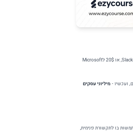
Discord = גיימרים. זה מה שכולם חושבים. אבל בעוד שאתם משלמים 12.50$ לחודש לכל עובד על Slack, או 20$ לMicrosoft
מיליוני עסקים
טפורמה לגיימרים ב-2015. היום? חברות כמו Netflix, Spotify ואפילו NASA משתמשות בו לתקשורת פנימית,