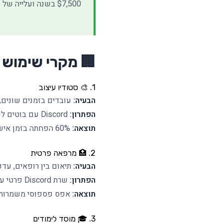
$7,500 בשנה ועלייה של 40% ביעילות הצוות.
🏢 מקרי שימוש מפתי
1. 🎨 סטודיו עיצוב
הבעיה:
עובדים בזמנים שונים,
הפתרון:
Discord עם בוטים לניהול גרסאות ואישורי לקוחות
תוצאה:
60% הפחתה בזמן אישורים
2. 🏥 מרפאה פרטית
הבעיה:
תיאום בין רופאים, עדכו
הפתרון:
שרת Discord פרטי עם בוט לניהול משמרות
תוצאה:
אפס פספוסי משמרות,
3. 🎓 מוסד לימודים