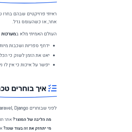
ראיתי פרויקטים שבהם בחרו ט
אחר, או כשהעומס גדל.
העולם האמיתי מלא ב
מערכות ישנות, API חיצו
ידחף ספריות ושכבות מיותר
יאט את הזמן לשוק כי הכלי
יפשר על איכות כי אין לו נ
איך בוחרים טכנ
לפני שבוחרים React, Laravel, Django או כל דבר אחר, עוברים על הרשימה הזו (אותה אני עובר עם לקוחות):
מה הליבה של המוצר?
אתר תוכ
מי יתחזק את זה בעוד שנה?
את