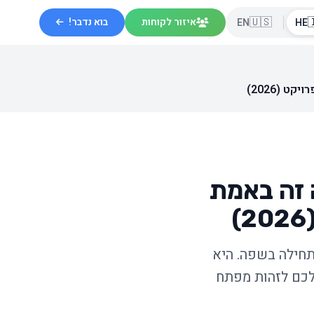
🇺🇸

בוא נדבר!
איזור לקוחות
EN
HE
מפתח פו
מפתח פול
לקוחות שואלים: "אתה עובד ב-PHP או
מתחילה בבעיה. מ