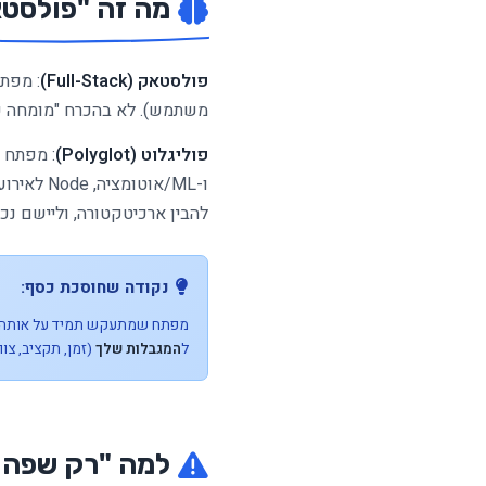
מה זה "פולסטא
פולסטאק (Full-Stack)
: מפתח
משתמש). לא בהכרח "מומחה ע
פוליגלוט (Polyglot)
ו-ML/אוטומציה, Node לאירועים בזמן אמת, וכו׳.
להבין ארכיטקטורה, וליישם נכון
נקודה שחוסכת כסף:
מפתח שמתעקש תמיד על אותה שפה 
ל
המגבלות שלך
(זמן, תקציב, צוו
למה "רק שפה א