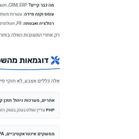
מה כבר קיים?
CRM, ERP, חשבונית, סליקה, WhatsApp Business API: הכל דורש חיבורים.
עומס וקנה מידה:
עשרות משתמש
רגולציה ואבטחה:
PII, תשלומים, תעודות, GDPR וכו׳.
רק אחרי התשובות האלה בוחרים מחסנית (ck
דוגמאות מהשטח:
אלה כללים אצבע, לא חוקי פי
אתרים, מערכות ניהול תוכן קלאסיות, אינ
PHP
עדיין שולט בענק בשוק הזה:
ממשקים אינטראקטיביים, SPA, צוות שכבר על אקוסיסטם של npm