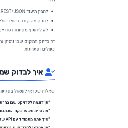
להבין תיעוד REST/JSON, הרשאות, rate limits
לתכנן מה קורה כשצד שליש
לא לחשוף מפתחות סודיים
זה בדיוק המקום שבו ניסיון על
כשלים ופתרונות.
איך לבדוק שמ
שאלות שכדאי לשאול בפגישה
"תן דוגמה לפרויקט שבו בחרת בכלי X למרות ש-Y היה
"מה היית משפר בקוד שכתבת 
"איך אתה מתמודד עם API שלא מתנהג כמו בתיעוד?"
"מי אחראי לפרודקשן, גיבויים