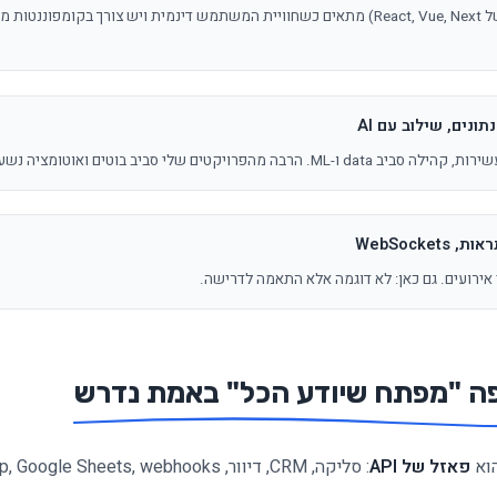
(למשל React, Vue, Next) מתאים כשחוויית המשתמש דינמית ויש צורך בקומפו
ונים, שילוב עם AI
יקטים שלי סביב בוטים ואוטומציה נשענים על שילוב כזה.
WebSocke
ירועים. גם כאן: לא דוגמה אלא התאמה לדרישה.
יפה "מפתח שיודע הכל" באמת נדרש
הוא
פאזל של API