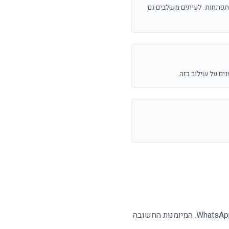
ננטות מתפתחות. לעיתים משלבים גם
: סליקה, CRM, דיוור, WhatsApp, Google Sheets, webhooks. המיומנות החשובה