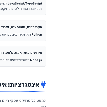
JavaScript/TypeScript
Node בצד השרת לאותו פרויקט.
סקריפטים, אוטומציה, עיבוד נת
Python
חזק מאוד כאן: ספריות עשירות, קהילה סביב data ו-ML. הרבה מהפרו
אירועים בזמן אמת, צ׳אט, התראות, ts
Node.js
מתאים לדגמים מבוססי א
אינטגרציות: א
כמעט כל פרויקט עסקי היום 
היא: