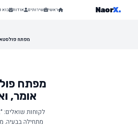
Naor
X
.
ראשי
שירותים
אודות
בוא נ
מפתח פולסטאק ו
מפתח פולס
אומר, ואי
מתחילה בבעיה. מד