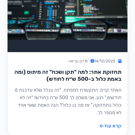
14/12/2025
8 דק קריאה
תחזוקת אתר: למה "תקן ושכח" זה מיתוס (ומה
באמת כלול ב-500 ש״ח לחודש)
האתר קרס. התקשרת למפתח. "זה בגלל שלא עדכנת 6
חודשים." רגע, אני משלם לך 500 ש״ח בחודש! "זה לא
כלול בתחזוקה." אז מה כן כלול? הנה האמת שאף אחד
לא מספר לך.
קרא עוד